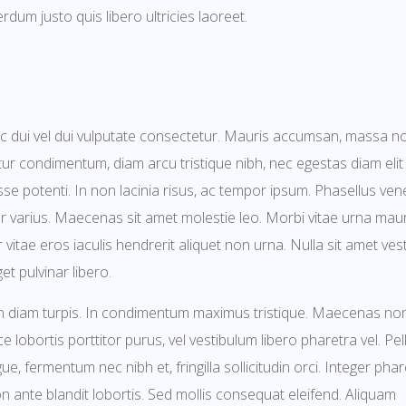
rdum justo quis libero ultricies laoreet.
c dui vel dui vulputate consectetur. Mauris accumsan, massa n
ur condimentum, diam arcu tristique nibh, nec egestas diam elit a
se potenti. In non lacinia risus, ac tempor ipsum. Phasellus ven
 varius. Maecenas sit amet molestie leo. Morbi vitae urna maur
 vitae eros iaculis hendrerit aliquet non urna. Nulla sit amet ve
t pulvinar libero.
n diam turpis. In condimentum maximus tristique. Maecenas no
e lobortis porttitor purus, vel vestibulum libero pharetra vel. P
e, fermentum nec nibh et, fringilla sollicitudin orci. Integer pha
 ante blandit lobortis. Sed mollis consequat eleifend. Aliquam