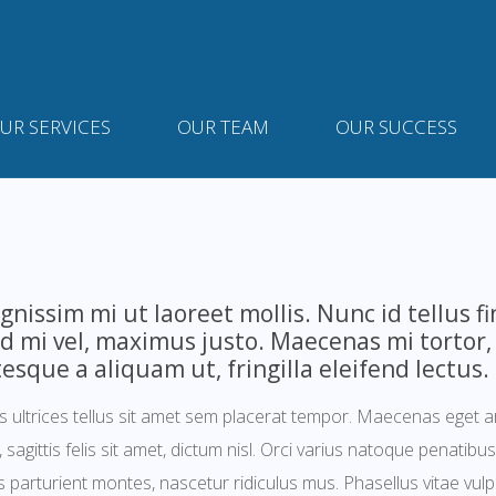
UR SERVICES
OUR TEAM
OUR SUCCESS
gnissim mi ut laoreet mollis. Nunc id tellus fi
nd mi vel, maximus justo. Maecenas mi tortor,
esque a aliquam ut, fringilla eleifend lectus.
ultrices tellus sit amet sem placerat tempor. Maecenas eget a
 sagittis felis sit amet, dictum nisl. Orci varius natoque penatibus
 parturient montes, nascetur ridiculus mus. Phasellus vitae vulpu