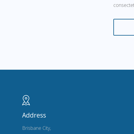
consectet
Address
Brisbane City,