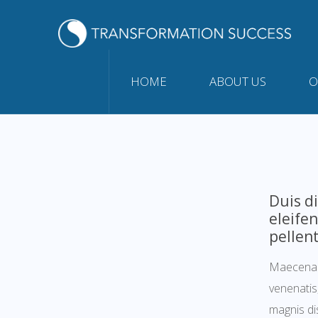
HOME
ABOUT US
O
Duis di
eleife
pellent
Maecenas 
venenatis,
magnis dis