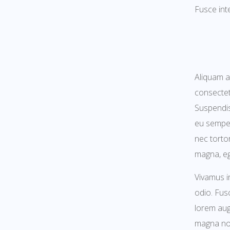
Fusce inte
Aliquam a
consectet
Suspendis
eu semper
nec tortor
magna, ege
Vivamus i
odio. Fusc
lorem augu
magna non