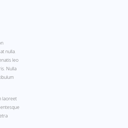
on
t nulla.
enatis leo
is. Nulla
stibulum
n laoreet
ellentesque
retra