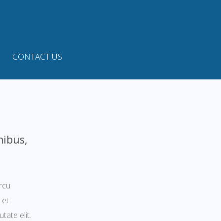
CONTACT US
nibus,
rcu
 et
tate elit.