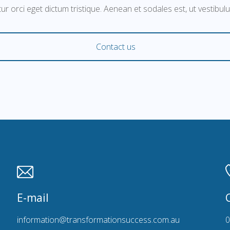
ur orci eget dictum tristique. Aenean et sodales est, ut vestibul
Contact us
E-mail
information@transformationsuccess.com.au
0