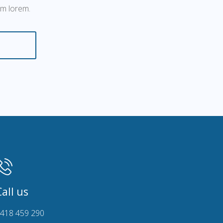
um lorem.
Call us
418 459 290